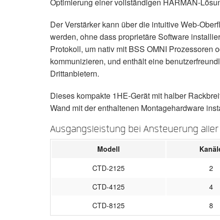
Optimierung einer vollständigen HARMAN-Lösun
Der Verstärker kann über die intuitive Web-Oberf
werden, ohne dass proprietäre Software instal
Protokoll, um nativ mit BSS OMNI Prozessoren
kommunizieren, und enthält eine benutzerfreundl
Drittanbietern.
Dieses kompakte 1HE-Gerät mit halber Rackbreit
Wand mit der enthaltenen Montagehardware insta
Ausgangsleistung bei Ansteuerung aller
Modell
Kanäl
CTD-2125
2
CTD-4125
4
CTD-8125
8