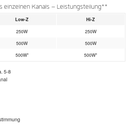
s einzelnen Kanals – Leistungsteilung**
Low-Z
Hi-Z
250W
250W
500W
500W
500W*
500W*
. 5-8
anal
stimmung