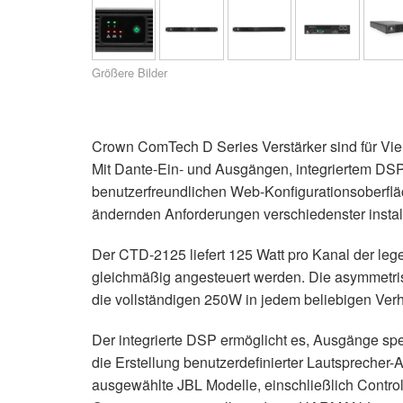
XTi 2 Series
XLi 2500
XLS 1502
XTi 1002
DCi 2|1250
DCi 8|300N
Verstärker-Zubehör
XLi 3500
XLS 2002
XTi 2002
XFMR-4
DCi 4|1250
DCi 8|600N
Größere Bilder
Eingestellte Produkte
XLS 2502
XTi 4002
EOL Box
DCi 2|1250N
XTi 6002
DCi 4|1250N
Crown ComTech D Series Verstärker sind für Vielsei
Mit Dante-Ein- und Ausgängen, integriertem DSP
DCi 2|2400N
benutzerfreundlichen Web-Konfigurationsoberfläc
DCi 4|2400N
ändernden Anforderungen verschiedenster insta
Der CTD-2125 liefert 125 Watt pro Kanal der le
gleichmäßig angesteuert werden. Die asymmetris
die vollständigen 250W in jedem beliebigen Verhält
Der integrierte DSP ermöglicht es, Ausgänge sp
die Erstellung benutzerdefinierter Lautspreche
ausgewählte JBL Modelle, einschließlich Control