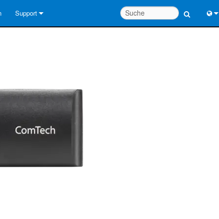
n
Support
Kontaktieren Sie uns
Engl
Hilfecenter rund um die Uhr
中
Berater-Portal
Port
Software
Fran
Downloads
日
Garantie
한
Produktregistrierung
Deu
Service
Systementwurfswerkzeuge
FAQs