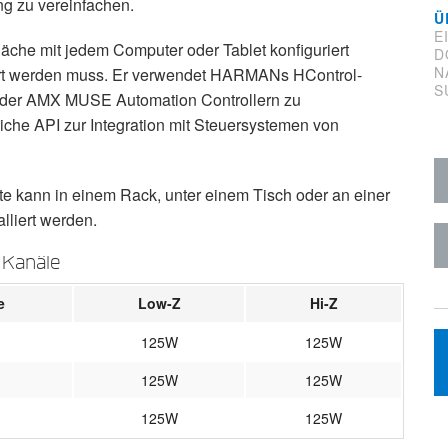
g zu vereinfachen.
Ü
E
läche mit jedem Computer oder Tablet konfiguriert
D
N
liert werden muss. Er verwendet HARMANs HControl-
S
 oder AMX MUSE Automation Controllern zu
iche API zur Integration mit Steuersystemen von
e kann in einem Rack, unter einem Tisch oder an einer
lliert werden.
 Kanäle
e
Low-Z
Hi-Z
125W
125W
125W
125W
125W
125W