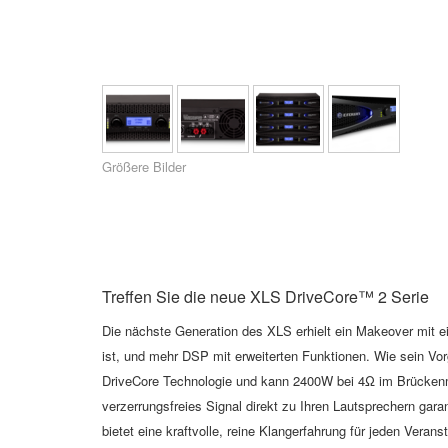
XTi 2 Series
XLi 2500
XLS 1502
XTi 1002
DCi 2|1250
DCi 8|300N
Verstärker-Zubehör
XLi 3500
XLS 2002
XTi 2002
XFMR-4
DCi 4|1250
DCi 8|600N
Eingestellte Produkte
XLS 2502
XTi 4002
EOL Box
DCi 2|1250N
XTi 6002
DCi 4|1250N
Größere Bilder
DCi 2|2400N
DCi 4|2400N
Treffen Sie die neue XLS DriveCore
™
2 Serie
Die nächste Generation des XLS erhielt ein Makeover
mit e
ist, und mehr DSP mit erweiterten Funktionen.
Wie sein Vor
DriveCore
Technologie und kann 2400W bei 4Ω im Brücken
verzerrungsfreies Signal direkt zu Ihren Lautsprechern garan
bietet eine kraftvolle, reine Klangerfahrung für jeden Veranst