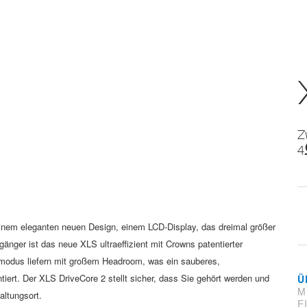
Z
inem eleganten neuen Design, einem LCD-Display, das dreimal größer
gänger ist das neue XLS ultraeffizient mit Crowns patentierter
modus liefern mit großem Headroom, was ein
sauberes,
tiert. Der XLS DriveCore 2 stellt sicher, dass
Sie gehört werden und
Ü
M
altungsort.
E