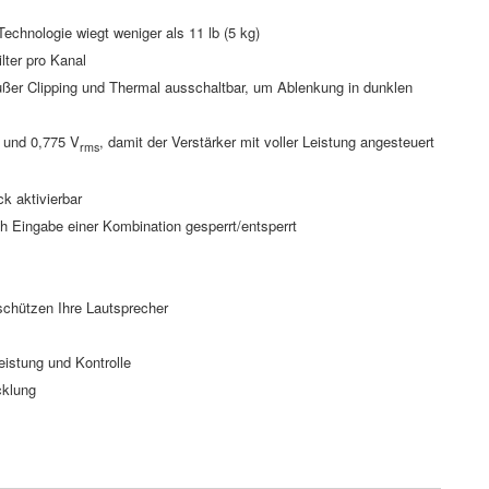
echnologie wiegt weniger als 11 lb (5 kg)
lter pro Kanal
ußer Clipping und Thermal ausschaltbar, um Ablenkung in dunklen
und 0,775 V
, damit der Verstärker mit voller Leistung angesteuert
rms
k aktivierbar
h Eingabe einer Kombination gesperrt/entsperrt
chützen Ihre Lautsprecher
istung und Kontrolle
icklung