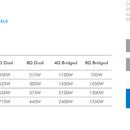
D
S
N
S
dXLS