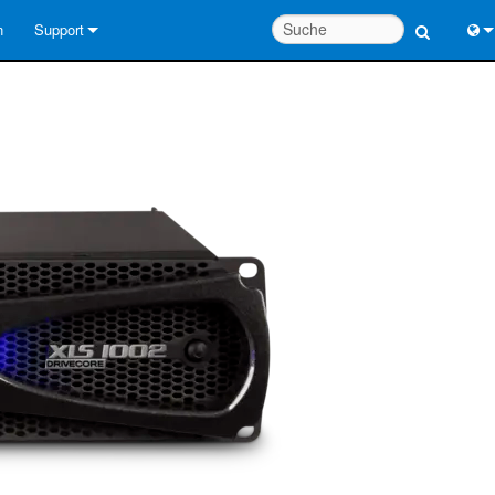
n
Support
Kontaktieren Sie uns
Engl
Hilfecenter rund um die Uhr
中
Berater-Portal
Port
Software
Fran
Downloads
日
Garantie
한
Produktregistrierung
Deu
Service
Systementwurfswerkzeuge
FAQs