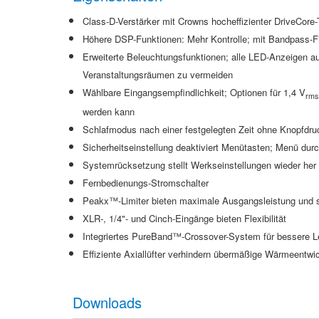
Class-D-Verstärker mit Crowns hocheffizienter DriveCore-T
Höhere DSP-Funktionen:
M
ehr Kontrolle
; mit
Bandpass-Fi
Erweiterte Beleuchtungsfunktionen; alle LED-Anzeigen a
Veranstaltungsräumen zu vermeiden
Wählbare Eingangsempfindlichkeit; Optionen für 1,4 V
rms
werden kann
Schlafmodus nach einer festgelegten Zeit ohne Knopfdruc
Sicherheitseinstellung deaktiviert Menütasten; Menü durc
Systemrücksetzung stellt Werkseinstellungen wieder her
Fernbedienungs-Stromschalter
Peakx™-Limiter bieten maximale Ausgangsleistung und s
XLR-, 1/4"- und Cinch-Eingänge bieten Flexibilität
Integriertes PureBand™-Crossover-System für bessere Le
Effiziente Axiallüfter verhindern übermäßige Wärmeentw
Downloads