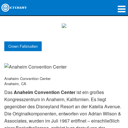
Produkte
Anwendungen
Crown Fallstudien
Netzwerk-Audio
Wo zu kaufen
Fallstudien
Anaheim Convention Center
Anaheim, CA
Unsere Geschichte
Das
Anaheim Convention Center
ist ein großes
Schulungen
Kongresszentrum in Anaheim, Kalifornien. Es liegt
gegenüber des Disneyland Resort an der Katella Avenue.
Support
Die Originalkomponenten, entworfen von Adrian Wilson &
Associates, wurden im Juli 1967 eröffnet – einschließlich
einer Basketballarena, gefolgt kurz darauf von der