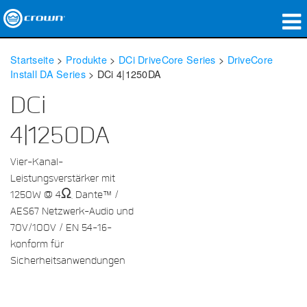
Produkte
Startseite
>
Produkte
>
DCi DriveCore Series
>
DriveCore
Install DA Series
>
DCi 4|1250DA
Anwendungen
DCi
Netzwerk-Audio
4|1250DA
Wo zu kaufen
Vier-Kanal-
Fallstudien
Leistungsverstärker mit
1250W @ 4Ω, Dante™ /
Unsere Geschichte
AES67 Netzwerk-Audio und
70V/100V / EN 54-16-
Schulungen
konform für
Sicherheitsanwendungen
Support