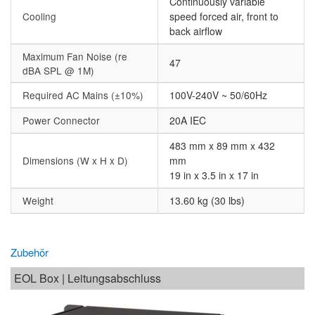
Continuously variable
Cooling
speed forced air, front to
back airflow
Maximum Fan Noise (re
47
dBA SPL @ 1M)
Required AC Mains (±10%)
100V-240V ~ 50/60Hz
Power Connector
20A IEC
483 mm x 89 mm x 432
Dimensions (W x H x D)
mm
19 in x 3.5 in x 17 in
Weight
13.60 kg (30 lbs)
Zubehör
EOL Box | Leitungsabschluss