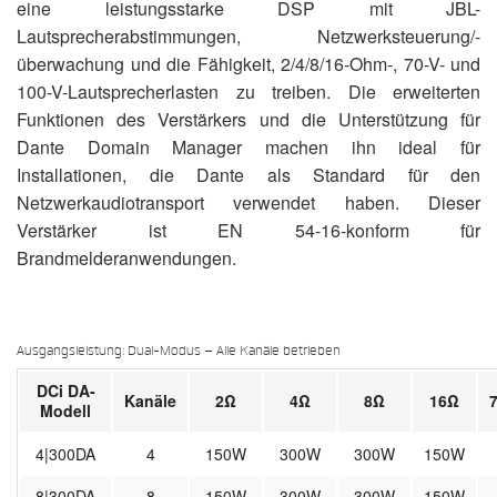
eine leistungsstarke DSP mit JBL-
Lautsprecherabstimmungen, Netzwerksteuerung/-
überwachung und die Fähigkeit, 2/4/8/16-Ohm-, 70-V- und
100-V-Lautsprecherlasten zu treiben. Die erweiterten
Funktionen des Verstärkers und die Unterstützung für
Dante Domain Manager machen ihn ideal für
Installationen, die Dante als Standard für den
Netzwerkaudiotransport verwendet haben. Dieser
Verstärker ist EN 54-16-konform für
Brandmelderanwendungen.
Ausgangsleistung: Dual-Modus – Alle Kanäle betrieben
DCi DA-
Kanäle
2Ω
4Ω
8Ω
16Ω
Modell
4|300DA
4
150W
300W
300W
150W
8|300DA
8
150W
300W
300W
150W