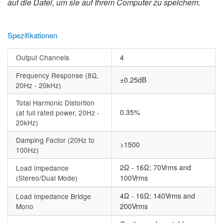
auf die Datei, um sie auf Ihrem Computer zu speichern.
Spezifikationen
Output Channels
4
Frequency Response (8Ω,
±0.25dB
20Hz - 20kHz)
Total Harmonic Distortion
0.35%
(at full rated power, 20Hz -
20kHz)
Damping Factor (20Hz to
>1500
100Hz)
2Ω - 16Ω; 70Vrms and
Load Impedance
(Stereo/Dual Mode)
100Vrms
4Ω - 16Ω; 140Vrms and
Load Impedance Bridge
Mono
200Vrms