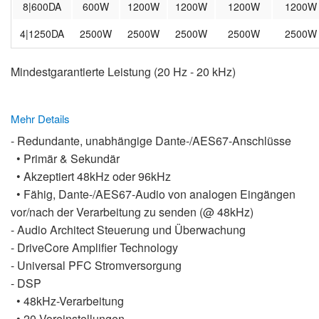
8|600DA
600W
1200W
1200W
1200W
1200W
4|1250DA
2500W
2500W
2500W
2500W
2500W
Mindestgarantierte Leistung (20 Hz - 20 kHz)
Mehr Details
- Redundante, unabhängige Dante-/AES67-Anschlüsse
• Primär & Sekundär
• Akzeptiert 48kHz oder 96kHz
• Fähig, Dante-/AES67-Audio von analogen Eingängen
vor/nach der Verarbeitung zu senden (@ 48kHz)
- Audio Architect Steuerung und Überwachung
- DriveCore Amplifier Technology
- Universal PFC Stromversorgung
- DSP
• 48kHz-Verarbeitung
• 20 Voreinstellungen