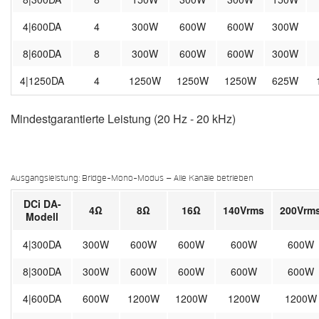
4|600DA
4
300W
600W
600W
300W
8|600DA
8
300W
600W
600W
300W
4|1250DA
4
1250W
1250W
1250W
625W
Mindestgarantierte Leistung (20 Hz - 20 kHz)
Ausgangsleistung: Bridge-Mono-Modus – Alle Kanäle betrieben
DCi DA-
4Ω
8Ω
16Ω
140Vrms
200Vrm
Modell
4|300DA
300W
600W
600W
600W
600W
8|300DA
300W
600W
600W
600W
600W
4|600DA
600W
1200W
1200W
1200W
1200W