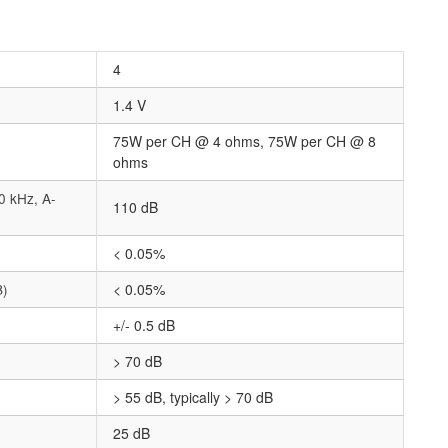
4
1.4 V
75W per CH @ 4 ohms, 75W per CH @ 8
ohms
0 kHz, A-
110 dB
< 0.05%
B)
< 0.05%
+/- 0.5 dB
> 70 dB
> 55 dB, typically > 70 dB
25 dB