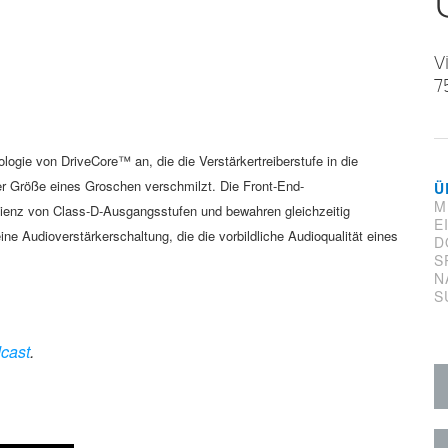
V
7
logie von DriveCore™ an, die die Verstärkertreiberstufe in die
der Größe eines Groschen verschmilzt. Die Front-End-
Ü
M
izienz von Class-D-Ausgangsstufen und bewahren gleichzeitig
E
ne Audioverstärkerschaltung, die die vorbildliche Audioqualität eines
D
S
N
S
cast
.