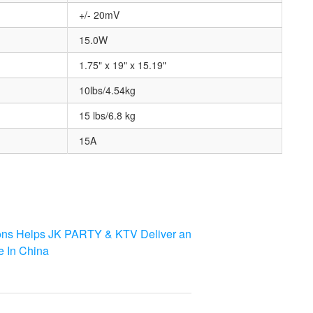
+/- 20mV
15.0W
1.75" x 19" x 15.19"
10lbs/4.54kg
15 lbs/6.8 kg
15A
ons Helps JK PARTY & KTV Deliver an
e In China