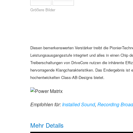
XTi 2 Series
XLi 2500
XLS 1502
XTi 1002
DCi 2|1250
DCi 8|300N
Größere Bilder
Verstärker-Zubehör
XLi 3500
XLS 2002
XTi 2002
XFMR-4
DCi 4|1250
DCi 8|600N
Eingestellte Produkte
XLS 2502
XTi 4002
EOL Box
DCi 2|1250N
XTi 6002
DCi 4|1250N
Diesen bemerkenswerten Verstärker treibt die Pionier-Techno
Leistungsausgangsstufe integriert und alles in einen Chip 
DCi 2|2400N
Treiberschaltungen von DriveCore nutzen die inhärente Eff
DCi 4|2400N
hervorragende Klangcharakteristiken. Das Endergebnis ist ei
hochentwickelten Class-AB-Designs bietet.
Empfohlen für:
Installed Sound
,
Recording Broad
Mehr Details