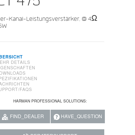
CT 475
ier-Kanal-Leistungsverstärker, @ 4Ω
5W
BERSICHT
EHR DETAILS
IGENSCHAFTEN
OWNLOADS
PEZIFIKATIONEN
ACHRICHTEN
UPPORT/FAQS
HARMAN PROFESSIONAL SOLUTIONS:
FIND_DEALER
HAVE_QUESTION