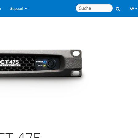
n
Support
Kontaktieren Sie uns
Engl
Hilfecenter rund um die Uhr
中
Berater-Portal
Port
Software
Fran
Downloads
日
Garantie
한
Produktregistrierung
Deu
Service
Systementwurfswerkzeuge
FAQs