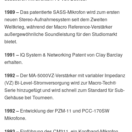
1989 –
Das patentierte SASS-Mikrofon wird zum ersten
neuen Stereo-Aufnahmesystem seit dem Zweiten
Weltkrieg, während der Macro Reference-Verstärker
außergewöhnliche Soundleistung für den Studiomarkt
bietet.
1991 –
IQ System & Networking Patent von Clay Barclay
erhalten.
1992 –
Der MA-5000VZ-Verstärker mit variabler Impedanz
(VZ) Bi-Level-Stromversorgung wird zur Macro-Tech®
Serie hinzugefügt und wird schnell zum Standard für Sub-
Gehäuse bei Tourneen.
1992 –
Entwicklung der PZM-11 und PCC-170SW
Mikrofone.
1993 –
Einführung des CM311, ein Kopfband-Mikrofon.