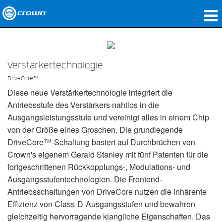
Produkte
Anwendungen
Verstärkertechnologie
DriveCore™
Netzwerk-Audio
Diese neue Verstärkertechnologie integriert die
Wo zu kaufen
Antriebsstufe des Verstärkers nahtlos in die
Ausgangsleistungsstufe und vereinigt alles in einem Chip
Fallstudien
von der Größe eines Groschen. Die grundlegende
DriveCore™-Schaltung basiert auf Durchbrüchen von
Unsere Geschichte
Crown's eigenem Gerald Stanley mit fünf Patenten für die
fortgeschrittenen Rückkopplungs-, Modulations- und
Schulungen
Ausgangsstufentechnologien. Die Frontend-
Support
Antriebsschaltungen von DriveCore nutzen die inhärente
Effizienz von Class-D-Ausgangsstufen und bewahren
gleichzeitig hervorragende klangliche Eigenschaften. Das