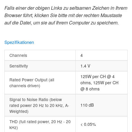
Falls einer der obigen Links zu seltsamen Zeichen in Ihrem
Browser führt, klicken Sie bitte mit der rechten Maustaste
auf die Datei, um sie auf Ihrem Computer zu speichern.
Spezifikationen
Channels
4
Sensitivity
1.4 V
125W per CH @ 4
Rated Power Output (all
ohms, 125W per CH
channels driven)
@ 8 ohms
Signal to Noise Ratio (below
110 dB
rated power 20 Hz to 20 kHz, A-
Weighted)
THD (full rated power, 20 Hz - 20
< 0.05%
kHz)