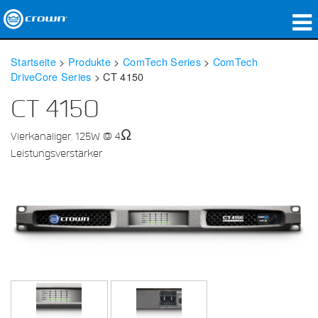
Produkte
Startseite
>
Produkte
>
ComTech Series
>
ComTech
DriveCore Series
>
CT 4150
Anwendungen
CT 4150
Netzwerk-Audio
Vierkanaliger, 125W @ 4Ω
Wo zu kaufen
Leistungsverstärker
Fallstudien
Unsere Geschichte
Schulungen
Support