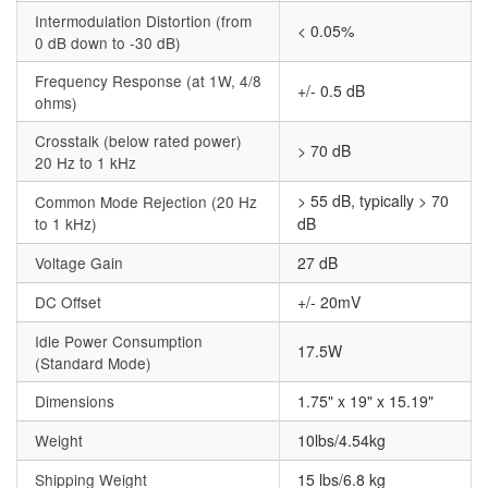
Intermodulation Distortion (from
< 0.05%
0 dB down to -30 dB)
Frequency Response (at 1W, 4/8
+/- 0.5 dB
ohms)
Crosstalk (below rated power)
> 70 dB
20 Hz to 1 kHz
> 55 dB, typically > 70
Common Mode Rejection (20 Hz
to 1 kHz)
dB
Voltage Gain
27 dB
DC Offset
+/- 20mV
Idle Power Consumption
17.5W
(Standard Mode)
Dimensions
1.75" x 19" x 15.19"
Weight
10lbs/4.54kg
Shipping Weight
15 lbs/6.8 kg