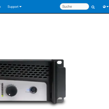
n
Support
Kontaktieren Sie uns
Engl
Hilfecenter rund um die Uhr
中
Berater-Portal
Port
Software
Fran
Downloads
日
Garantie
한
Produktregistrierung
Deu
Service
Systementwurfswerkzeuge
FAQs