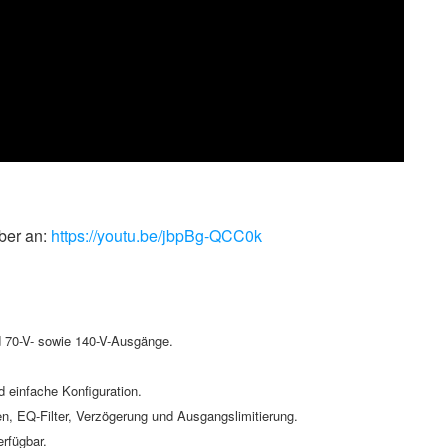
ber an:
https://youtu.be/jbpBg-QCC0k
nd 70-V- sowie 140-V-Ausgänge.
d einfache Konfiguration.
hen, EQ-Filter, Verzögerung und Ausgangslimitierung.
erfügbar.