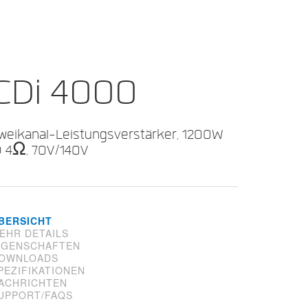
CDi 4000
weikanal-Leistungsverstärker, 1200W
 4Ω, 70V/140V
BERSICHT
EHR DETAILS
IGENSCHAFTEN
OWNLOADS
PEZIFIKATIONEN
ACHRICHTEN
UPPORT/FAQS