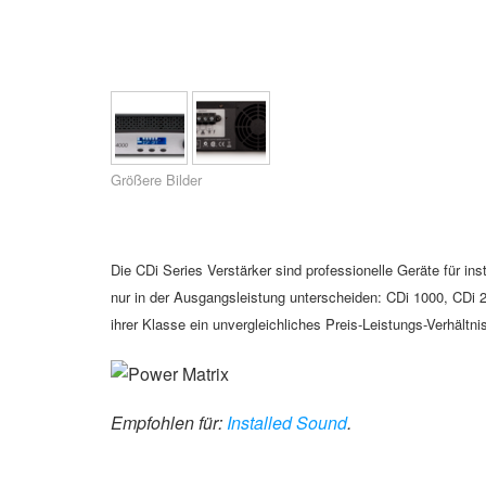
XTi 2 Series
XLi 2500
XLS 1502
XTi 1002
DCi 2|1250
DCi 8|300N
Verstärker-Zubehör
XLi 3500
XLS 2002
XTi 2002
XFMR-4
DCi 4|1250
DCi 8|600N
Eingestellte Produkte
XLS 2502
XTi 4002
EOL Box
DCi 2|1250N
XTi 6002
DCi 4|1250N
Größere Bilder
DCi 2|2400N
DCi 4|2400N
Die CDi Series Verstärker sind professionelle Geräte für in
nur in der Ausgangsleistung unterscheiden: CDi 1000, CDi 2
ihrer Klasse ein unvergleichliches Preis-Leistungs-Verhältni
Empfohlen für:
Installed Sound
.