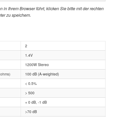
 in Ihrem Browser führt, klicken Sie bitte mit der rechten
ter zu speichern.
2
1.4V
1200W Stereo
8 ohms)
100 dB (A-weighted)
< 0.5%
> 500
+ 0 dB, -1 dB
>70 dB