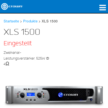
Produkte
Startseite
>
Produkte
>
XLS 1500
Anwendungen
XLS 1500
Netzwerk-Audio
Eingestellt
Wo zu kaufen
Zweikanal-
Leistungsverstärker, 525W @
Fallstudien
4Ω
Unsere Geschichte
Schulungen
Support