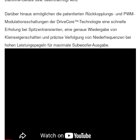
Darüber hinaus ermöglichen die patentierten Rückkopplungs- und PWM-
Modulationsschaltungen der DriveCore™-Technologie eine schnelle
Erholung bei Spitzentransienten, eine genaue Wiedergabe von
Kleinseigenschaften und präzise Verfolgung von Niederfrequenzen bei
hohen Leistungspegeln für maximale Subwoofer-Ausgabe.