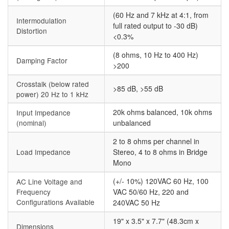
(60 Hz and 7 kHz at 4:1, from
Intermodulation
full rated output to -30 dB)
Distortion
<0.3%
(8 ohms, 10 Hz to 400 Hz)
Damping Factor
>200
Crosstalk (below rated
>85 dB, >55 dB
power) 20 Hz to 1 kHz
20k ohms balanced, 10k ohms
Input Impedance
(nominal)
unbalanced
2 to 8 ohms per channel in
Load Impedance
Stereo, 4 to 8 ohms in Bridge
Mono
(+/- 10%) 120VAC 60 Hz, 100
AC Line Voltage and
Frequency
VAC 50/60 Hz, 220 and
Configurations Available
240VAC 50 Hz
19" x 3.5" x 7.7" (48.3cm x
Dimensions