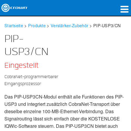
Produkte
Startseite
>
Produkte
>
Verstärker-Zubehör
>
PIP-USP3/CN
Anwendungen
PIP-
Netzwerk-Audio
USP3/CN
Wo zu kaufen
Eingestellt
Fallstudien
CobraNet-programmierbarer
Eingangsprozessor
Unsere Geschichte
Das PIP-USP3CN-Modul enthält alle Funktionen des PIP-
Schulungen
USP3 und integriert zusätzlich CobraNet-Transport über
dieselbe einzelne 100-MB-Ethernet-Verbindung. Das
Support
Signalrouting lässt sich einfach über die KOSTENLOSE
IQWic-Software steuern. Das PIP-USP3CN bietet auch