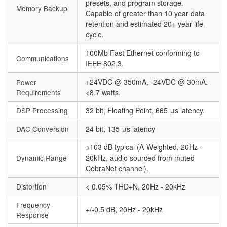
presets, and program storage.
Memory Backup
Capable of greater than 10 year data
retention and estimated 20+ year life-
cycle.
100Mb Fast Ethernet conforming to
Communications
IEEE 802.3.
+24VDC @ 350mA, -24VDC @ 30mA.
Power
Requirements
<8.7 watts.
DSP Processing
32 bit, Floating Point, 665 μs latency.
DAC Conversion
24 bit, 135 μs latency
>103 dB typical (A-Weighted, 20Hz -
Dynamic Range
20kHz, audio sourced from muted
CobraNet channel).
Distortion
< 0.05% THD+N, 20Hz - 20kHz
Frequency
+/-0.5 dB, 20Hz - 20kHz
Response