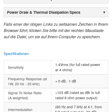
Power Draw & Thermal Dissipation Specs
Falls einer der obigen Links zu seltsamen Zeichen in Ihrem
Browser führt, klicken Sie bitte mit der rechten Maustaste
auf die Datei, um sie auf Ihrem Computer zu speichern.
Spezifikationen
1.4Vrms (for full rated power
Sensitivity
at 4 ohms)
Frequency Response (at
+ 0 dB, -1 dB
1W, 20 Hz - 20 kHz)
>103 dB (rated as dBr to full
Signal To Noise Ratio
(A-weighted)
rated 8 ohm power output)
(60 Hz and 7 kHz at 4:1, from
Intermodulation
full rated output to -30 dB)