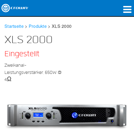
Produkte
Startseite
>
Produkte
>
XLS 2000
Anwendungen
XLS 2000
Netzwerk-Audio
Eingestellt
Wo zu kaufen
Zweikanal-
Leistungsverstärker, 650W @
Fallstudien
4Ω
Unsere Geschichte
Schulungen
Support