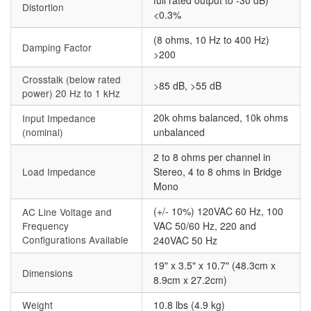
Distortion
<0.3%
(8 ohms, 10 Hz to 400 Hz)
Damping Factor
>200
Crosstalk (below rated
>85 dB, >55 dB
power) 20 Hz to 1 kHz
20k ohms balanced, 10k ohms
Input Impedance
(nominal)
unbalanced
2 to 8 ohms per channel in
Load Impedance
Stereo, 4 to 8 ohms in Bridge
Mono
(+/- 10%) 120VAC 60 Hz, 100
AC Line Voltage and
Frequency
VAC 50/60 Hz, 220 and
Configurations Available
240VAC 50 Hz
19" x 3.5" x 10.7" (48.3cm x
Dimensions
8.9cm x 27.2cm)
Weight
10.8 lbs (4.9 kg)