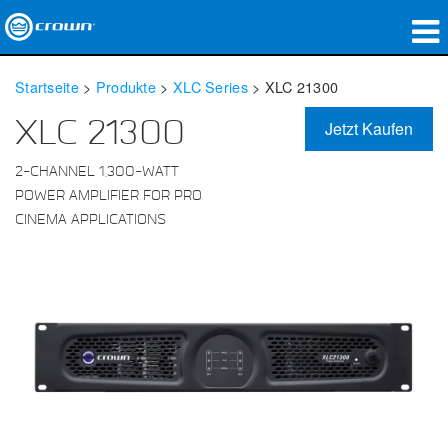
Produkte
Startseite
>
Produkte
>
XLC Series
>
XLC 21300
Anwendungen
XLC 21300
Jetzt Kaufen
Netzwerk-Audio
2-CHANNEL 1,300-WATT
POWER AMPLIFIER FOR PRO
Wo zu kaufen
CINEMA APPLICATIONS
Fallstudien
Unsere Geschichte
Schulungen
Support