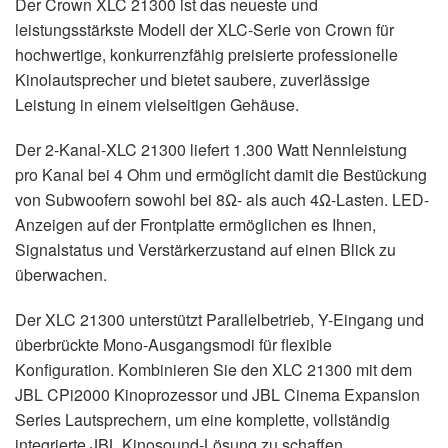
Der Crown XLC 21300 ist das neueste und
leistungsstärkste Modell der XLC-Serie von Crown für
hochwertige, konkurrenzfähig preisierte professionelle
Kinolautsprecher und bietet saubere, zuverlässige
Leistung in einem vielseitigen Gehäuse.
Der 2-Kanal-XLC 21300 liefert 1.300 Watt Nennleistung
pro Kanal bei 4 Ohm und ermöglicht damit die Bestückung
von Subwoofern sowohl bei 8Ω- als auch 4Ω-Lasten. LED-
Anzeigen auf der Frontplatte ermöglichen es Ihnen,
Signalstatus und Verstärkerzustand auf einen Blick zu
überwachen.
Der XLC 21300 unterstützt Parallelbetrieb, Y-Eingang und
überbrückte Mono-Ausgangsmodi für flexible
Konfiguration. Kombinieren Sie den XLC 21300 mit dem
JBL CPi2000 Kinoprozessor und JBL Cinema Expansion
Series Lautsprechern, um eine komplette, vollständig
integrierte JBL Kinosound-Lösung zu schaffen.