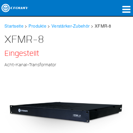
Produkte
Startseite
>
Produkte
>
Verstärker-Zubehör
>
XFMR-8
Anwendungen
XFMR-8
Netzwerk-Audio
Eingestellt
Wo zu kaufen
Acht-Kanal-Transformator
Fallstudien
Unsere Geschichte
Schulungen
Support