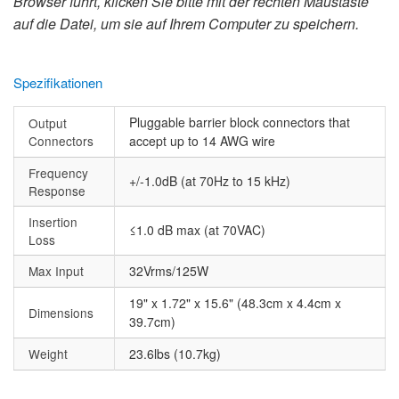
Browser führt, klicken Sie bitte mit der rechten Maustaste
auf die Datei, um sie auf Ihrem Computer zu speichern.
Spezifikationen
Pluggable barrier block connectors that
Output
Connectors
accept up to 14 AWG wire
Frequency
+/-1.0dB (at 70Hz to 15 kHz)
Response
Insertion
≤1.0 dB max (at 70VAC)
Loss
Max Input
32Vrms/125W
19" x 1.72" x 15.6" (48.3cm x 4.4cm x
Dimensions
39.7cm)
Weight
23.6lbs (10.7kg)