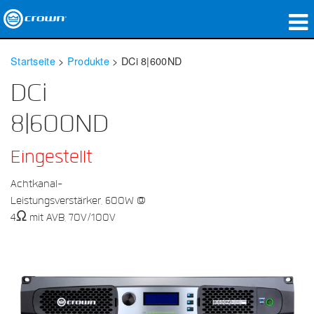
Produkte
Startseite
>
Produkte
>
DCi 8|600ND
Anwendungen
DCi
Netzwerk-Audio
8|600ND
Wo zu kaufen
Eingestellt
Fallstudien
Achtkanal-
Leistungsverstärker, 600W @
Unsere Geschichte
4Ω mit AVB, 70V/100V
Schulungen
Support