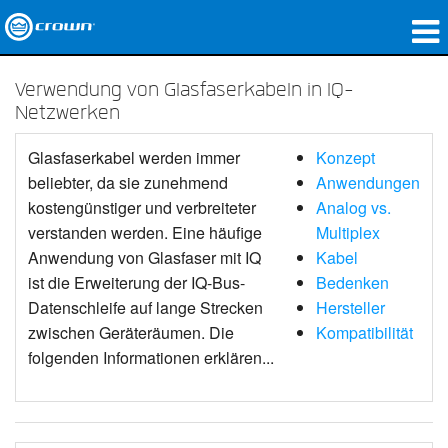
Produkte
Verwendung von Glasfaserkabeln in IQ-
Netzwerken
Anwendungen
Glasfaserkabel werden immer
Konzept
Netzwerk-Audio
beliebter, da sie zunehmend
Anwendungen
kostengünstiger und verbreiteter
Analog vs.
Wo zu kaufen
verstanden werden. Eine häufige
Multiplex
Fallstudien
Anwendung von Glasfaser mit IQ
Kabel
ist die Erweiterung der IQ-Bus-
Bedenken
Unsere Geschichte
Datenschleife auf lange Strecken
Hersteller
zwischen Geräteräumen. Die
Kompatibilität
Schulungen
folgenden Informationen erklären...
Support