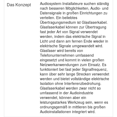
Sprache/Region
Audiosystem-Installateure suchen ständig
Das Konzept
nach besseren Möglichkeiten, Audio- und
Datensignale in großen Einrichtungen zu
verteilen. Ein beliebtes
Übertragungsmedium ist Glasfaserkabel.
Glasfaserkabel können zur Übertragung
fast jeder Art von Signal verwendet
werden, indem das elektrische Signal in
Licht und dann am fernen Ende wieder in
elektrische Signale umgewandelt wird.
Glasfaser wird bereits von
Telefonunternehmen umfassend
eingesetzt und kommt in vielen großen
Netzwerkanwendungen zum Einsatz. Es
funktioniert bei fast jeder Signalfrequenz,
kann über sehr lange Strecken verwendet
werden und bietet vollständige elektrische
Isolation ohne Interferenzbedrohung.
Glasfaserkabel werden zwar nicht so
umfassend in der Audioindustrie
verwendet, können aber ein
leistungsstarkes Werkzeug sein, wenn es
ordnungsgemäß in mittleren bis großen
Audioinstallationen integriert wird.