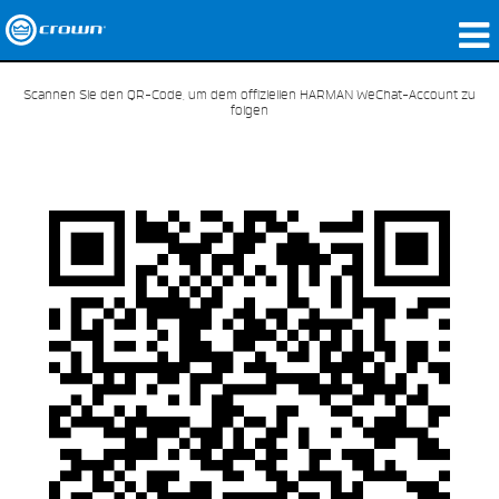
Produkte
Scannen Sie den QR-Code, um dem offiziellen HARMAN WeChat-Account zu
folgen
Anwendungen
Netzwerk-Audio
Wo zu kaufen
Fallstudien
Unsere Geschichte
Schulungen
Support