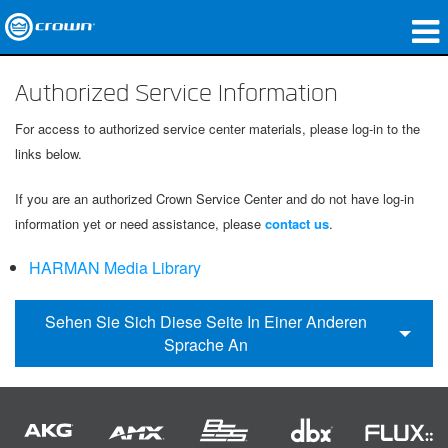
Produkte
Authorized Service Information
Anwendungen
For access to authorized service center materials, please log-in to the
links below.
Netzwerk-Audio
If you are an authorized Crown Service Center and do not have log-in
Wo zu kaufen
information yet or need assistance, please
contact us
.
Fallstudien
HARMAN Media Library
Unsere Geschichte
Sehen Sie Sich Diese Seite In Einer Anderen
Schulungen
Sprache An
Support