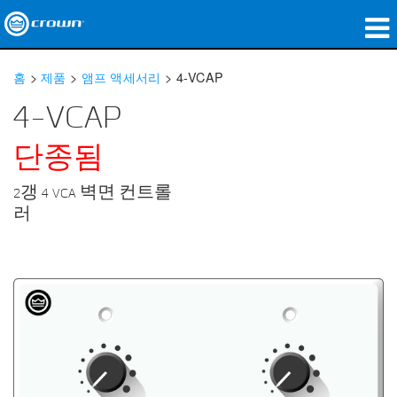
제품
홈
>
제품
>
앰프 액세서리
>
4-VCAP
응용 분야
4-VCAP
네트워크 오디오
단종됨
구매처
2갱 4 VCA 벽면 컨트롤
러
사례 연구
회사 소개
교육
지원