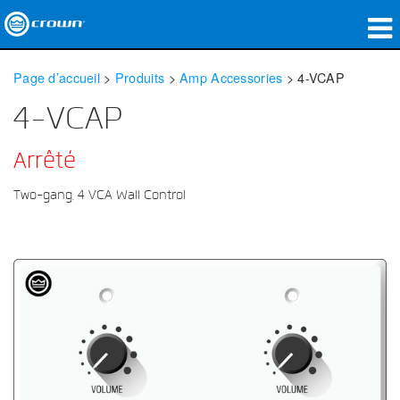
Produits
Page d’accueil
>
Produits
>
Amp Accessories
>
4-VCAP
Applications
4-VCAP
Audio en réseau
Arrêté
Où acheter
Two-gang, 4 VCA Wall Control
Études de cas
Notre histoire
Formation
Support