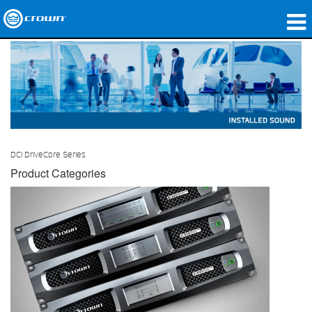
제품
응용 분야
네트워크 오디오
구매처
DCi DriveCore Series
Product Categories
사례 연구
회사 소개
교육
지원