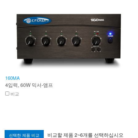
160MA
4입력, 60W 믹서-앰프
비교
비교할 제품 2~6개를 선택하십시오