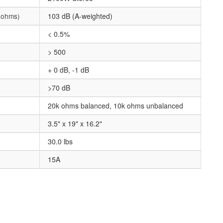
8 ohms)
103 dB (A-weighted)
< 0.5%
> 500
+ 0 dB, -1 dB
>70 dB
20k ohms balanced, 10k ohms unbalanced
3.5" x 19" x 16.2"
30.0 lbs
15A