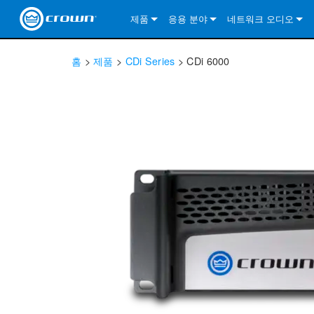
제품
응용 분야
네트워크 오디오
CDi DriveCore Series
CDi DriveCore Series- Analog
Installed Sound
CDi 2|300
DCi DriveCore Series
솔루션 정보
DriveC
홈
>
제품
>
CDi Series
>
CDi 6000
CDi Series
CDi DriveCore Series- BLU Link
CDi 1000
Recording Broadcast
CDi 4|300
CDi 2|300BL
I-Tech HD Series
DCi DriveCore Series
BLU 링크
DriveC
DriveC
Commercial Series
CDi 2000
135MA
Portable PA
CDi 2|600
CDi 4|300BL
CDi DriveCore Series
ComTech DriveCore 
XLi Series
단테
DriveC
CDi Dr
DriveC
ComTech Series
CDi 4000
160MA
ComTech D Series
Cinema
CDi 4|600
CDi 4|600BL
CTD-2125
Commercial Series
XTi 2 Series
DCi DriveCore Series
CobraNet
CDi Dr
DriveC
DriveC
DCi DriveCore Series
CDi 6000
ComTech DriveCore Series
DriveCore Install Analog Series
Tour Sound
CDi 2|1200
CDi 2|600BL
CTD-4125
CT 475
DCi 2|300
ComTech DriveCore 
XLS DriveCore 2 Ser
XLC Series
I-Tech HD Series
AVB
DriveC
I-Tech HD Series
DriveCore Install DA Series
I-Tech 4x3500HD
CDi 4|1200
CDi 2|1200BL
CTD-8125
CT 4150
DCi 2|600
DCi 4|300DA
XLC Series
DSi 2.0 Series
VRack
DriveC
VRack
DriveCore Install Network Series
I-Tech 12000HD
VRack 4x3500HD
CDi 4|1200BL
CT 875
DCi 4|300
DCi 8|300DA
DCi 2|300N
CDi Series
XLC Series
I-Tech 9000HD
VRack 12000HD
XLC 21300
CT 8150
DCi 4|600
DCi 4|600DA
DCi 2|600N
XLi Series
I-Tech 5000HD
XLC 2500
XLi 800
DCi 8|300
DCi 8|600DA
DCi 4|300N
XLS DriveCore 2 Series
XLC 2800
XLi 1500
XLS 1002
DCi 8|600
DCi 4|1250DA
DCi 4|600N