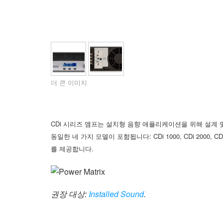
XTi 2 Series
XLi 2500
XLS 1502
XTi 1002
DCi 2|1250
DCi 8|300N
앰프 액세서리
XLi 3500
XLS 2002
XTi 2002
XFMR-4
DCi 4|1250
DCi 8|600N
단종된 제품
XLS 2502
XTi 4002
EOL Box
DCi 2|1250N
XTi 6002
DCi 4|1250N
더 큰 이미지
DCi 2|2400N
DCi 4|2400N
CDi 시리즈 앰프는 설치형 음향 애플리케이션을 위해 설계
동일한 네 가지 모델이 포함됩니다: CDi 1000, CDi 2000, 
를 제공합니다.
권장 대상:
Installed Sound
.