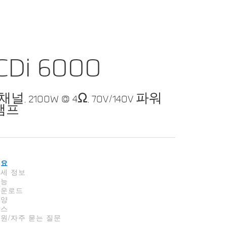
CDi 6000
채널, 2100W @ 4Ω, 70V/140V 파워
앰프
개요
세 정보
기능
다운로드
사양
뉴스
원/자주 묻는 질문