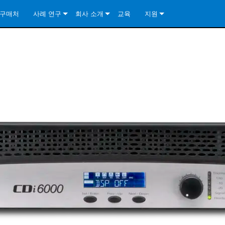
구매처
사례 연구
회사 소개
교육
지원
ore Install Analog Series
뉴스
소개
문의하기
ore Install DA Series
ore Install Analog Series
품질 보증
상시 지원 센터
Series
ore Install Network Series
iveCore Series- Analog
ore Install DA Series
기술
컨설턴트 포털
iveCore Series- BLU Link
ore Install Network Series
ore Install Analog Series
전 세계의 Crown
소프트웨어
Series
ies
ore Install DA Series
다운로드
ore Install Network Series
보증
제품 등록
서비스
시스템 설계 도구
자주 묻는 질문