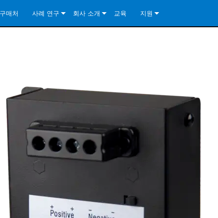
구매처
사례 연구
회사 소개
교육
지원
ore Install Analog Series
뉴스
소개
문의하기
ore Install DA Series
ore Install Analog Series
품질 보증
상시 지원 센터
Series
ore Install Network Series
iveCore Series- Analog
ore Install DA Series
기술
컨설턴트 포털
iveCore Series- BLU Link
ore Install Network Series
ore Install Analog Series
전 세계의 Crown
소프트웨어
Series
ies
ore Install DA Series
다운로드
ore Install Network Series
보증
제품 등록
서비스
시스템 설계 도구
자주 묻는 질문