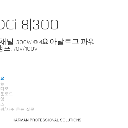
DCi 8|300
8채널, 300W @ 4Ω 아날로그 파워
프, 70V/100V
개요
기능
비디오
다운로드
사양
뉴스
원/자주 묻는 질문
HARMAN PROFESSIONAL SOLUTIONS: