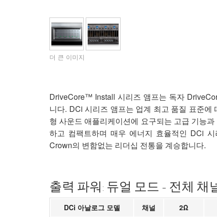
XTi 2 Series
XLi 2500
XLS 1502
XTi 1002
DCi 2|1250
DCi 8|300N
앰프 액세서리
XLi 3500
XLS 2002
XTi 2002
XFMR-4
DCi 4|1250
DCi 8|600N
단종된 제품
XLS 2502
XTi 4002
EOL Box
DCi 2|1250N
더 큰 이미지
XTi 6002
DCi 4|1250N
DCi 2|2400N
DriveCore™ Install 시리즈 앰프는 독자 D
니다. DCi 시리즈 앰프는 업계 최고 품질 표준에
DCi 4|2400N
형 사운드 애플리케이션에 요구되는 고급 기능과
하고 컴팩트하며 매우 에너지 효율적인 DCi 
Crown의 변함없는 리더십 전통을 계승합니다.
출력 파워: 듀얼 모드 - 전체 채
DCi 아날로그 모델
채널
2Ω