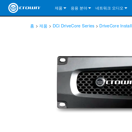
제품
응용 분야
네트워크 오디오
CDi DriveCore Series
CDi DriveCore Series- Analog
Installed Sound
CDi 2|300
DCi DriveCore Series
솔루션 정보
DriveC
홈
>
제품
>
DCi DriveCore Series
>
DriveCore Instal
CDi Series
CDi DriveCore Series- BLU Link
CDi 1000
Recording Broadcast
CDi 4|300
CDi 2|300BL
I-Tech HD Series
DCi DriveCore Series
BLU 링크
DriveC
DriveC
Commercial Series
CDi 2000
135MA
Portable PA
CDi 2|600
CDi 4|300BL
CDi DriveCore Series
ComTech DriveCore 
XLi Series
단테
DriveC
CDi Dr
DriveC
ComTech Series
CDi 4000
160MA
ComTech D Series
Cinema
CDi 4|600
CDi 4|600BL
CTD-2125
Commercial Series
XTi 2 Series
DCi DriveCore Series
CobraNet
CDi Dr
DriveC
DriveC
DCi DriveCore Series
CDi 6000
ComTech DriveCore Series
DriveCore Install Analog Series
Tour Sound
CDi 2|1200
CDi 2|600BL
CTD-4125
CT 475
DCi 2|300
ComTech DriveCore 
XLS DriveCore 2 Ser
XLC Series
I-Tech HD Series
AVB
DriveC
I-Tech HD Series
DriveCore Install DA Series
I-Tech 4x3500HD
CDi 4|1200
CDi 2|1200BL
CTD-8125
CT 4150
DCi 2|600
DCi 4|300DA
XLC Series
DSi 2.0 Series
VRack
DriveC
VRack
DriveCore Install Network Series
I-Tech 12000HD
VRack 4x3500HD
CDi 4|1200BL
CT 875
DCi 4|300
DCi 8|300DA
DCi 2|300N
CDi Series
XLC Series
I-Tech 9000HD
VRack 12000HD
XLC 21300
CT 8150
DCi 4|600
DCi 4|600DA
DCi 2|600N
XLi Series
I-Tech 5000HD
XLC 2500
XLi 800
DCi 8|300
DCi 8|600DA
DCi 4|300N
XLS DriveCore 2 Series
XLC 2800
XLi 1500
XLS 1002
DCi 8|600
DCi 4|1250DA
DCi 4|600N