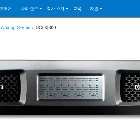
구매처
사례 연구
회사 소개
교육
지원
ore Install Analog Series
뉴스
소개
문의하기
l Analog Series
>
DCi 8|300
ore Install DA Series
ore Install Analog Series
품질 보증
상시 지원 센터
Series
ore Install Network Series
iveCore Series- Analog
ore Install DA Series
기술
컨설턴트 포털
iveCore Series- BLU Link
ore Install Network Series
ore Install Analog Series
전 세계의 Crown
소프트웨어
Series
ies
ore Install DA Series
다운로드
ore Install Network Series
보증
제품 등록
서비스
시스템 설계 도구
자주 묻는 질문