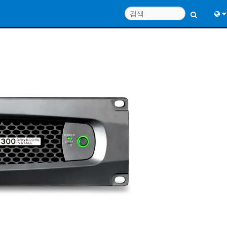
Engl
中
Port
Fran
日
한
Deu