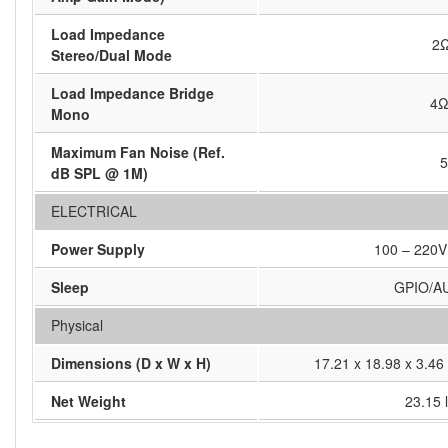
Load Impedance
2
Stereo/Dual Mode
Load Impedance Bridge
4Ω
Mono
Maximum Fan Noise (Ref.
5
dB SPL @ 1M)
ELECTRICAL
Power Supply
100 – 220V
Sleep
GPIO/AU
Physical
Dimensions (D x W x H)
17.21 x 18.98 x 3.46
Net Weight
23.15 