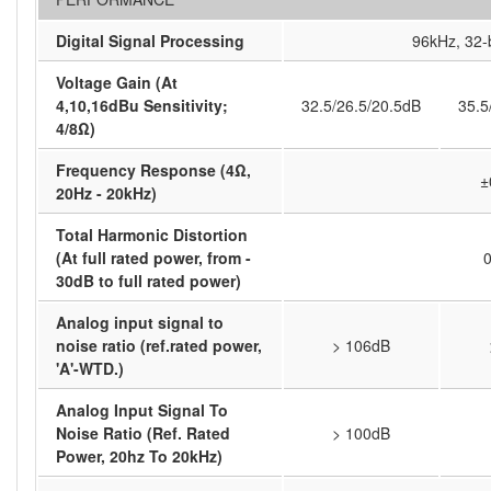
Digital Signal Processing
96kHz, 32-b
Voltage Gain (At
4,10,16dBu Sensitivity;
32.5/26.5/20.5dB
35.5
4/8Ω)
Frequency Response (4Ω,
±
20Hz - 20kHz)
Total Harmonic Distortion
(At full rated power, from -
30dB to full rated power)
Analog input signal to
noise ratio (ref.rated power,
> 106dB
'A'-WTD.)
Analog Input Signal To
Noise Ratio (Ref. Rated
> 100dB
Power, 20hz To 20kHz)