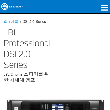
제품
홈
>
제품
>
DSi 2.0 Series
응용 분야
JBL
네트워크 오디오
Professional
구매처
DSi 2.0
사례 연구
Series
회사 소개
JBL Cinema 스피커를 위
한 차세대 앰프
교육
지원