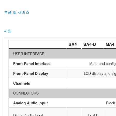
부품 및 서비스
사양
SA4
SA4-D
MA4
USER INTERFACE
Front-Panel Interface
Mute and config
Front-Panel Display
LCD display and sig
Channels
CONNECTORS
Analog Audio Input
Block
Digital Audio Input
2x RJ-