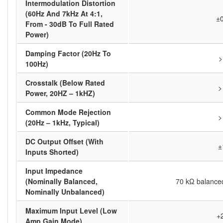
Intermodulation Distortion
(60Hz And 7kHz At 4:1,
±
From - 30dB To Full Rated
Power)
Damping Factor (20Hz To
>
100Hz)
Crosstalk (Below Rated
>
Power, 20HZ – 1kHZ)
Common Mode Rejection
>
(20Hz – 1kHz, Typical)
DC Output Offset (With
±
Inputs Shorted)
Input Impedance
(Nominally Balanced,
70 kΩ balance
Nominally Unbalanced)
Maximum Input Level (Low
+
Amp Gain Mode)