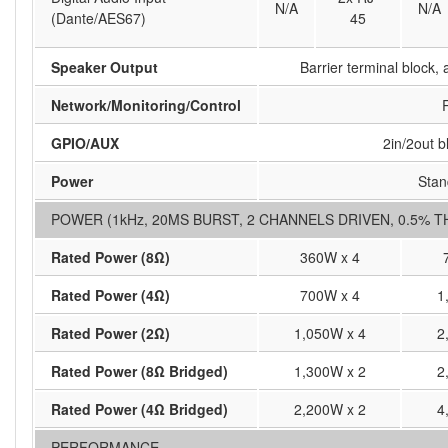
N/A
N/A
(Dante/AES67)
45
Speaker Output
Barrier terminal bloc
Network/Monitoring/Control
GPIO/AUX
2in/2out b
Power
Stan
POWER (1kHz, 20MS BURST, 2 CHANNELS DRIVEN, 0.5% T
Rated Power (8Ω)
360W x 4
Rated Power (4Ω)
700W x 4
1
Rated Power (2Ω)
1,050W x 4
2
Rated Power (8Ω Bridged)
1,300W x 2
2
Rated Power (4Ω Bridged)
2,200W x 2
4
PERFORMANCE