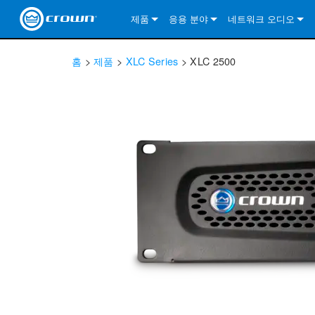
제품
응용 분야
네트워크 오디오
CDi DriveCore Series
CDi DriveCore Series- Analog
Installed Sound
CDi 2|300
DCi DriveCore Series
솔루션 정보
DriveC
홈
>
제품
>
XLC Series
>
XLC 2500
CDi Series
CDi DriveCore Series- BLU Link
CDi 1000
Recording Broadcast
CDi 4|300
CDi 2|300BL
I-Tech HD Series
DCi DriveCore Series
BLU 링크
DriveC
DriveC
Commercial Series
CDi 2000
135MA
Portable PA
CDi 2|600
CDi 4|300BL
CDi DriveCore Series
ComTech DriveCore 
XLi Series
단테
DriveC
CDi Dr
DriveC
ComTech Series
CDi 4000
160MA
ComTech D Series
Cinema
CDi 4|600
CDi 4|600BL
CTD-2125
Commercial Series
XTi 2 Series
DCi DriveCore Series
CobraNet
CDi Dr
DriveC
DriveC
DCi DriveCore Series
CDi 6000
ComTech DriveCore Series
DriveCore Install Analog Series
Tour Sound
CDi 2|1200
CDi 2|600BL
CTD-4125
CT 475
DCi 2|300
ComTech DriveCore 
XLS DriveCore 2 Ser
XLC Series
I-Tech HD Series
AVB
DriveC
I-Tech HD Series
DriveCore Install DA Series
I-Tech 4x3500HD
CDi 4|1200
CDi 2|1200BL
CTD-8125
CT 4150
DCi 2|600
DCi 4|300DA
XLC Series
DSi 2.0 Series
VRack
DriveC
VRack
DriveCore Install Network Series
I-Tech 12000HD
VRack 4x3500HD
CDi 4|1200BL
CT 875
DCi 4|300
DCi 8|300DA
DCi 2|300N
CDi Series
XLC Series
I-Tech 9000HD
VRack 12000HD
XLC 21300
CT 8150
DCi 4|600
DCi 4|600DA
DCi 2|600N
XLi Series
I-Tech 5000HD
XLC 2500
XLi 800
DCi 8|300
DCi 8|600DA
DCi 4|300N
XLS DriveCore 2 Series
XLC 2800
XLi 1500
XLS 1002
DCi 8|600
DCi 4|1250DA
DCi 4|600N