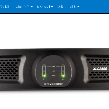
구매처
사례 연구
회사 소개
교육
지원
ore Install Analog Series
뉴스
소개
문의하기
ore Install DA Series
ore Install Analog Series
품질 보증
상시 지원 센터
Series
ore Install Network Series
iveCore Series- Analog
ore Install DA Series
기술
컨설턴트 포털
iveCore Series- BLU Link
ore Install Network Series
ore Install Analog Series
전 세계의 Crown
소프트웨어
Series
ies
ore Install DA Series
다운로드
ore Install Network Series
보증
제품 등록
서비스
시스템 설계 도구
자주 묻는 질문