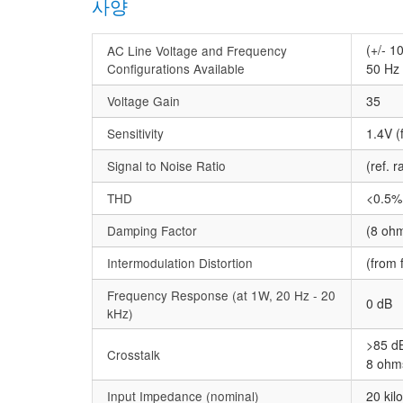
사양
(+/- 
AC Line Voltage and Frequency
Configurations Available
50 Hz
Voltage Gain
35
Sensitivity
1.4V (
Signal to Noise Ratio
(ref. 
THD
<0.5%
Damping Factor
(8 ohm
Intermodulation Distortion
(from 
Frequency Response (at 1W, 20 Hz - 20
0 dB
kHz)
>85 dB
Crosstalk
8 ohms
Input Impedance (nominal)
20 kil