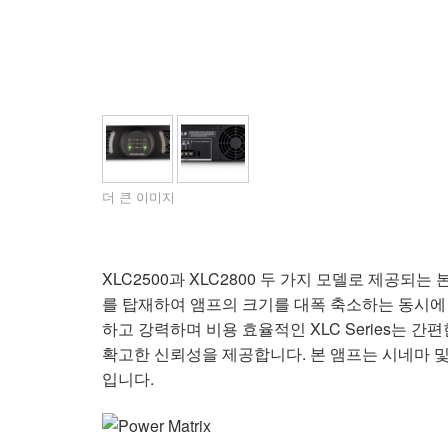
XTi 2 Series
XLi 2500
XLS 1502
XTi 1002
DCi 2|1250
DCi 8|300N
앰프 액세서리
XLi 3500
XLS 2002
XTi 2002
XFMR-4
DCi 4|1250
DCi 8|600N
단종된 제품
XLS 2502
XTi 4002
EOL Box
DCi 2|1250N
XTi 6002
DCi 4|1250N
DCi 2|2400N
더 큰 이미지
DCi 4|2400N
XLC2500과 XLC2800 두 가지 모델로 제공되는 본 
를 탑재하여 앰프의 크기를 대폭 축소하는 동시에
하고 강력하며 비용 효율적인 XLC Series는 간편
확고한 신뢰성을 제공합니다. 본 앰프는 시네마 
입니다.