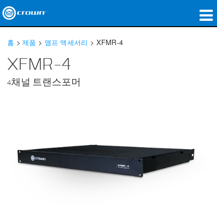
제품
홈
>
제품
>
앰프 액세서리
>
XFMR-4
응용 분야
XFMR-4
네트워크 오디오
4채널 트랜스포머
구매처
사례 연구
회사 소개
교육
지원