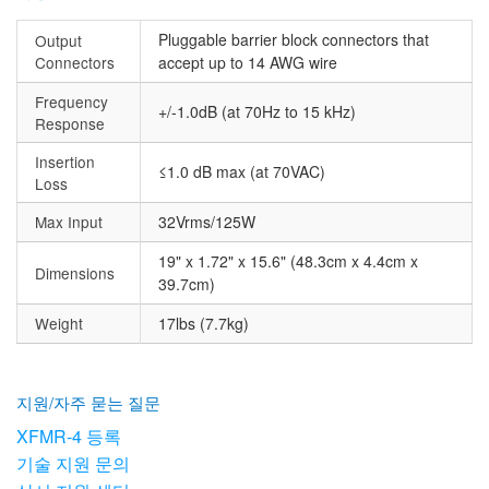
Pluggable barrier block connectors that
Output
Connectors
accept up to 14 AWG wire
Frequency
+/-1.0dB (at 70Hz to 15 kHz)
Response
Insertion
≤1.0 dB max (at 70VAC)
Loss
Max Input
32Vrms/125W
19" x 1.72" x 15.6" (48.3cm x 4.4cm x
Dimensions
39.7cm)
Weight
17lbs (7.7kg)
지원/자주 묻는 질문
XFMR-4 등록
기술 지원 문의