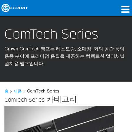
제품
ComTech Series
응용 분야
Crown ComTech 앰프는 레스토랑, 소매점, 회의 공간 등의
네트워크 오디오
응용 분야에 프리미엄 음질을 제공하는 컴팩트한 멀티채널
구매처
설치용 앰프입니다.
사례 연구
회사 소개
홈
>
제품
>
ComTech Series
ComTech Series 카테고리
교육
지원