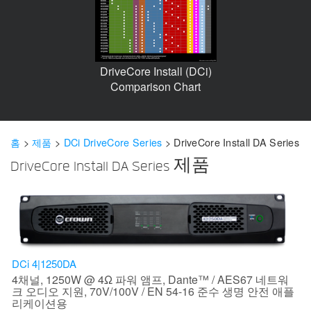
언어/지역
DriveCore Install (DCi)
Comparison Chart
홈
>
제품
>
DCi DriveCore Series
>
DriveCore Install DA Series
DriveCore Install DA Series 제품
DCi 4|1250DA
4채널, 1250W @ 4Ω 파워 앰프, Dante™ / AES67 네트워
크 오디오 지원, 70V/100V / EN 54-16 준수 생명 안전 애플
리케이션용