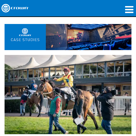
제품
응용 분야
네트워크 오디오
구매처
사례 연구
회사 소개
교육
지원