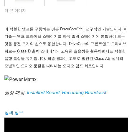
언어/지역
더 큰 이미지
이 탁월한 앰프를 구동하는 것은
DriveCore
™
의 선구적인 기술입니다. 이
기술은
앰프 드라이브 스테이지를 파워
출력 스테이지에 통합하여 모든
것을
동전 크기의 칩으로 융합합니다. DriveCore의
프론트엔드 드라이브
회로는
Class D 출력 스테이지의 고유한 효율성을
활용하면서도 탁월한
음향 특성을
유지합니다.
최종 결과는 고도로 발전된
Class AB 설계의
모범적인
오디오 품질을 나타내는 오디오 앰프
회로입니다.
권장 대상:
Installed Sound
,
Recording Broadcast
.
상세 정보