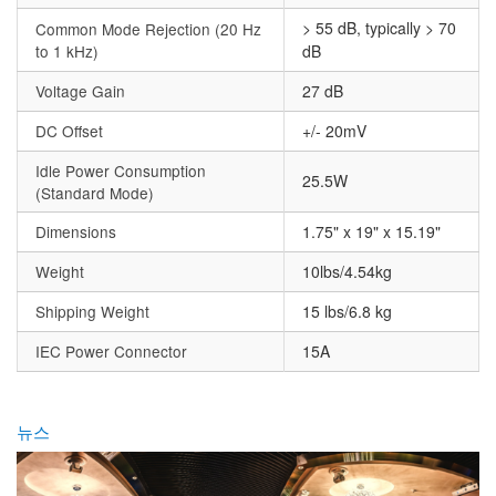
> 55 dB, typically > 70
Common Mode Rejection (20 Hz
to 1 kHz)
dB
Voltage Gain
27 dB
DC Offset
+/- 20mV
Idle Power Consumption
25.5W
(Standard Mode)
Dimensions
1.75" x 19" x 15.19"
Weight
10lbs/4.54kg
Shipping Weight
15 lbs/6.8 kg
IEC Power Connector
15A
뉴스