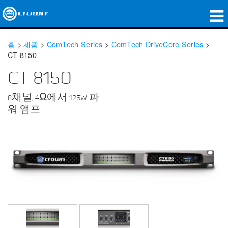
제품
홈
>
제품
>
ComTech Series
>
ComTech DriveCore Series
>
CT 8150
응용 분야
CT 8150
네트워크 오디오
8채널, 4Ω에서 125W 파
구매처
워 앰프
사례 연구
회사 소개
교육
지원