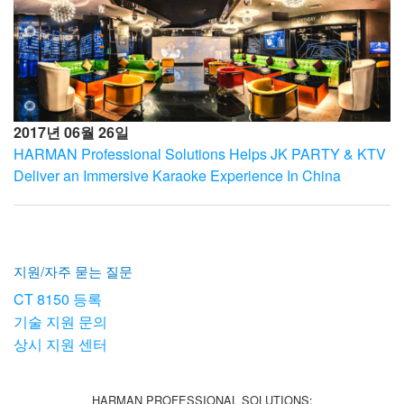
2017년 06월 26일
HARMAN Professional Solutions Helps JK PARTY & KTV
Deliver an Immersive Karaoke Experience In China
지원/자주 묻는 질문
CT 8150 등록
기술 지원 문의
상시 지원 센터
HARMAN PROFESSIONAL SOLUTIONS: