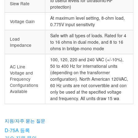
to useful levels for ultrasonic/RF
Slew Rate
protection)
At maximum level setting, 8-ohm load,
Voltage Gain
0.775V input sensitivity
Safe with all types of loads. Rated for 4
Load
to 16 ohms in dual mode, and 8 to 16
Impedance
ohms in bridge-mono mode
100, 120, 220 and 240 VAC (+/-10%),
50 to 400 Hz for international units
AC Line
(depending on the transformer
Voltage and
Frequency
configuration). North American 120VAC,
Configurations
60 Hz units are not convertible and con
Available
only be used at the specified voltage
and frequency. All units draw 15 wa
지원/자주 묻는 질문
D-75A 등록
기술 지원 문의