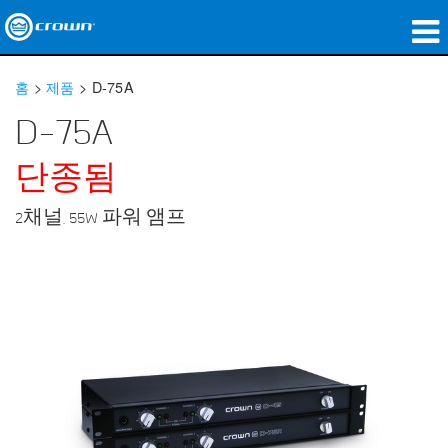
제품
홈
>
제품
>
D-75A
응용 분야
D-75A
네트워크 오디오
단종됨
구매처
2채널, 55W 파워 앰프
사례 연구
회사 소개
교육
지원