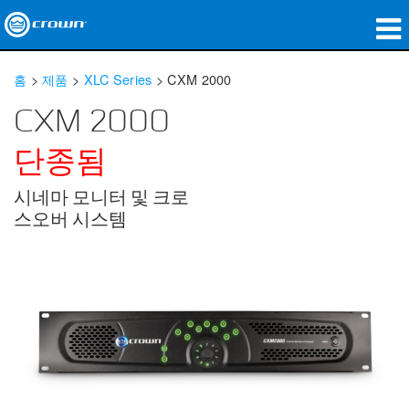
제품
홈
>
제품
>
XLC Series
>
CXM 2000
응용 분야
CXM 2000
네트워크 오디오
단종됨
구매처
시네마 모니터 및 크로
스오버 시스템
사례 연구
회사 소개
교육
지원