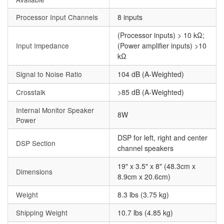
Processor Input Channels
8 inputs
(Processor inputs) > 10 kΩ;
Input Impedance
(Power amplifier inputs) >10
kΩ
Signal to Noise Ratio
104 dB (A-Weighted)
Crosstalk
>85 dB (A-Weighted)
Internal Monitor Speaker
8W
Power
DSP for left, right and center
DSP Section
channel speakers
19" x 3.5" x 8" (48.3cm x
Dimensions
8.9cm x 20.6cm)
Weight
8.3 lbs (3.75 kg)
Shipping Weight
10.7 lbs (4.85 kg)