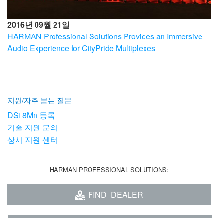
2016년 09월 21일
HARMAN Professional Solutions Provides an Immersive
Audio Experience for CityPride Multiplexes
지원/자주 묻는 질문
DSi 8Mn 등록
기술 지원 문의
상시 지원 센터
HARMAN PROFESSIONAL SOLUTIONS:
FIND_DEALER