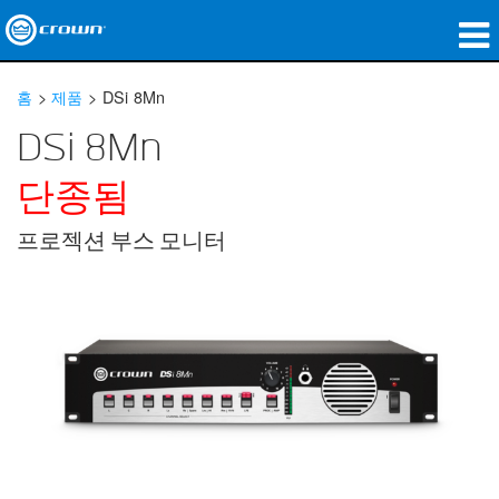
제품
홈
>
제품
>
DSi 8Mn
응용 분야
DSi 8Mn
네트워크 오디오
단종됨
구매처
프로젝션 부스 모니터
사례 연구
회사 소개
교육
지원