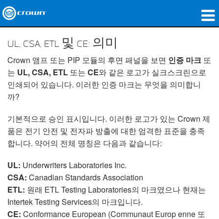
제품
UL, CSA, ETL 및 CE: 의미
응용 분야
Crown 앰프 또는 PIP 모듈의 후면 패널을 보면
인증 마크
또
는
UL, CSA, ETL
또는
CE
와 같은 로고가 실크스크린으로
네트워크 오디오
인쇄되어 있습니다. 이러한 인증 마크는 무엇을 의미합니
까?
구매처
기본적으로 승인 표시입니다. 이러한 로고가 있는 Crown 제
사례 연구
품은 전기 안전 및 전자파 방출에 대한 엄격한 표준을 충족
합니다. 약어의 전체 명칭은 다음과 같습니다:
회사 소개
UL:
Underwriters Laboratories Inc.
교육
CSA:
Canadian Standards Association
지원
ETL:
원래 ETL Testing Laboratories의 마크였으나 현재는
Intertek Testing Services의 마크입니다.
CE:
Conformance European (Communaut Europ enne 또