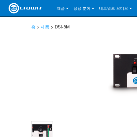
제품
응용 분야
네트워크 오디오
CDi DriveCore Series
CDi DriveCore Series- Analog
Installed Sound
CDi 2|300
DCi DriveCore Series
솔루션 정보
DriveC
홈
>
제품
>
DSi-8M
CDi Series
CDi DriveCore Series- BLU Link
CDi 1000
Recording Broadcast
CDi 4|300
CDi 2|300BL
I-Tech HD Series
DCi DriveCore Series
BLU 링크
DriveC
DriveC
Commercial Series
CDi 2000
135MA
Portable PA
CDi 2|600
CDi 4|300BL
CDi DriveCore Series
ComTech DriveCore 
XLi Series
단테
DriveC
CDi Dr
DriveC
ComTech Series
CDi 4000
160MA
ComTech D Series
Cinema
CDi 4|600
CDi 4|600BL
CTD-2125
Commercial Series
XTi 2 Series
DCi DriveCore Series
CobraNet
CDi Dr
DriveC
DriveC
DCi DriveCore Series
CDi 6000
ComTech DriveCore Series
DriveCore Install Analog Series
Tour Sound
CDi 2|1200
CDi 2|600BL
CTD-4125
CT 475
DCi 2|300
ComTech DriveCore 
XLS DriveCore 2 Ser
XLC Series
I-Tech HD Series
AVB
DriveC
I-Tech HD Series
DriveCore Install DA Series
I-Tech 4x3500HD
CDi 4|1200
CDi 2|1200BL
CTD-8125
CT 4150
DCi 2|600
DCi 4|300DA
XLC Series
DSi 2.0 Series
VRack
DriveC
VRack
DriveCore Install Network Series
I-Tech 12000HD
VRack 4x3500HD
CDi 4|1200BL
CT 875
DCi 4|300
DCi 8|300DA
DCi 2|300N
CDi Series
XLC Series
I-Tech 9000HD
VRack 12000HD
XLC 21300
CT 8150
DCi 4|600
DCi 4|600DA
DCi 2|600N
XLi Series
I-Tech 5000HD
XLC 2500
XLi 800
DCi 8|300
DCi 8|600DA
DCi 4|300N
XLS DriveCore 2 Series
XLC 2800
XLi 1500
XLS 1002
DCi 8|600
DCi 4|1250DA
DCi 4|600N