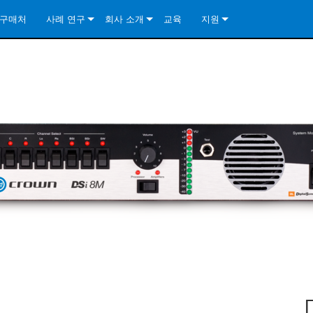
구매처
사례 연구
회사 소개
교육
지원
ore Install Analog Series
뉴스
소개
문의하기
ore Install DA Series
ore Install Analog Series
품질 보증
상시 지원 센터
Series
ore Install Network Series
iveCore Series- Analog
ore Install DA Series
기술
컨설턴트 포털
iveCore Series- BLU Link
ore Install Network Series
ore Install Analog Series
전 세계의 Crown
소프트웨어
Series
ies
ore Install DA Series
다운로드
ore Install Network Series
보증
제품 등록
서비스
시스템 설계 도구
자주 묻는 질문