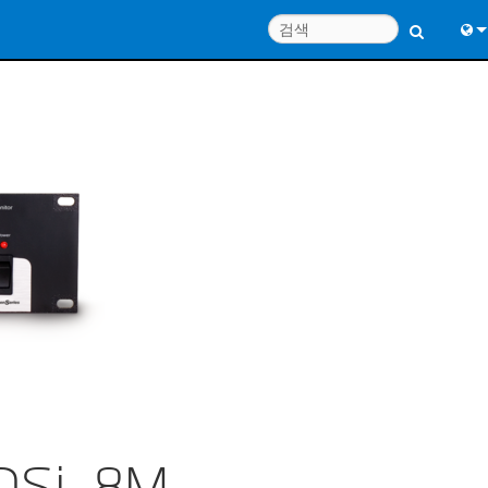
Engl
中
Port
Fran
日
한
Deu
DSi-8M