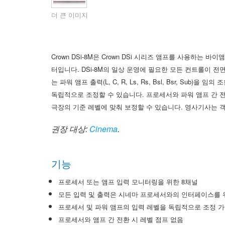
XTi 2 Series
XLi 2500
XLS 1502
XTi 1002
DCi 2|1250
DCi 8|300N
더 큰 이미지
앰프 액세서리
XLi 3500
XLS 2002
XTi 2002
XFMR-4
DCi 4|1250
DCi 8|600N
단종된 제품
XLS 2502
XTi 4002
EOL Box
DCi 2|1250N
Crown DSi-8M은 Crown DSi 시리즈 앰프를 사용하
터입니다. DSi-8M의 일상 운영에 필요한 모든 컨트롤이 
XTi 6002
DCi 4|1250N
는 파워 앰프 출력(L, C, R, Ls, Rs, Bsl, Bsr, S
DCi 2|2400N
독립적으로 조정할 수 있습니다. 프로세서와 파워 앰프 간 
극장의 기준 레벨에 맞춰 보정할 수 있습니다. 영사기사는 객
DCi 4|2400N
권장 대상:
Cinema
.
기능
프로세서 또는 앰프 입력 모니터링을 위한 8채널
모든 입력 및 출력은 시네마 프로세서와의 인터페이스를
프로세서 및 파워 앰프의 입력 레벨을 독립적으로 조정 
프로세서와 앰프 간 전환 시 레벨 점프 없음