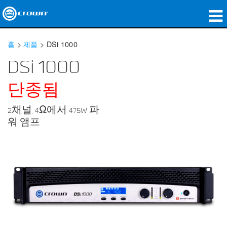
제품
홈
>
제품
>
DSi 1000
응용 분야
DSi 1000
네트워크 오디오
단종됨
구매처
2채널, 4Ω에서 475W 파
워 앰프
사례 연구
회사 소개
교육
지원