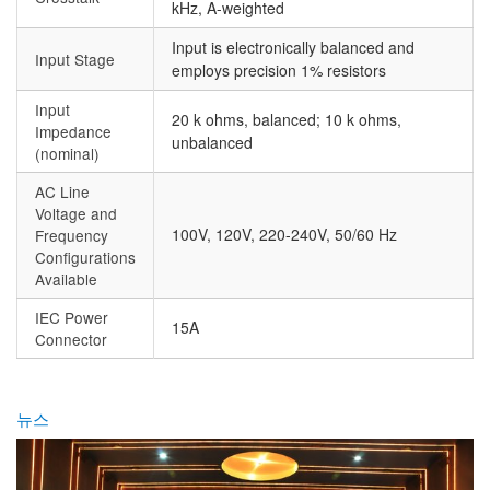
kHz, A-weighted
Input is electronically balanced and
Input Stage
employs precision 1% resistors
Input
20 k ohms, balanced; 10 k ohms,
Impedance
unbalanced
(nominal)
AC Line
Voltage and
100V, 120V, 220-240V, 50/60 Hz
Frequency
Configurations
Available
IEC Power
15A
Connector
뉴스