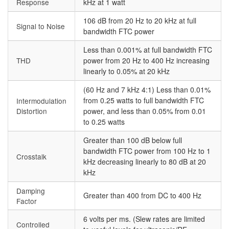
Response
kHz at 1 watt
106 dB from 20 Hz to 20 kHz at full
Signal to Noise
bandwidth FTC power
Less than 0.001% at full bandwidth FTC
THD
power from 20 Hz to 400 Hz increasing
linearly to 0.05% at 20 kHz
(60 Hz and 7 kHz 4:1) Less than 0.01%
from 0.25 watts to full bandwidth FTC
Intermodulation
Distortion
power, and less than 0.05% from 0.01
to 0.25 watts
Greater than 100 dB below full
bandwidth FTC power from 100 Hz to 1
Crosstalk
kHz decreasing linearly to 80 dB at 20
kHz
Damping
Greater than 400 from DC to 400 Hz
Factor
6 volts per ms. (Slew rates are limited
Controlled