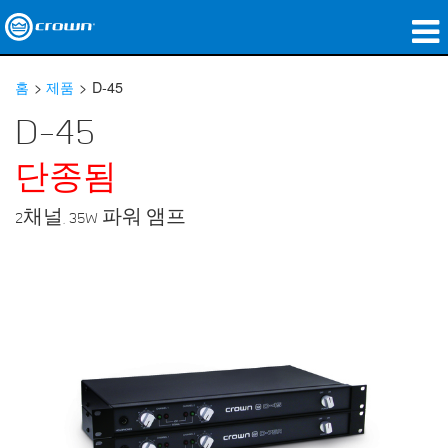
제품
홈
>
제품
>
D-45
응용 분야
D-45
네트워크 오디오
단종됨
구매처
2채널, 35W 파워 앰프
사례 연구
회사 소개
교육
지원