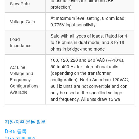
to useful levels for ultrasonic/RF
Slew Rate
protection)
At maximum level setting, 8-ohm load,
Voltage Gain
0.775V input sensitivity
Safe with all types of loads. Rated for 4
Load
to 16 ohms in dual mode, and 8 to 16
Impedance
ohms in bridge-mono mode
100, 120, 220 and 240 VAC (+/-10%),
50 to 400 Hz for international units
AC Line
(depending on the transformer
Voltage and
Frequency
configuration). North American 120VAC,
Configurations
60 Hz units are not convertible and con
Available
only be used at the specified voltage
and frequency. All units draw 15 wa
지원/자주 묻는 질문
D-45 등록
기술 지원 문의