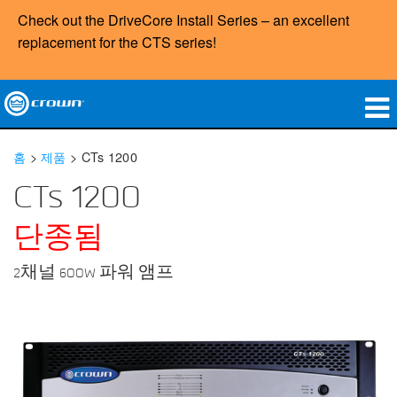
Check out the DriveCore Install Series – an excellent
replacement for the
CTS
series!
제품
홈
>
제품
>
CTs 1200
응용 분야
CTs 1200
네트워크 오디오
단종됨
구매처
2채널 600W 파워 앰프
사례 연구
회사 소개
교육