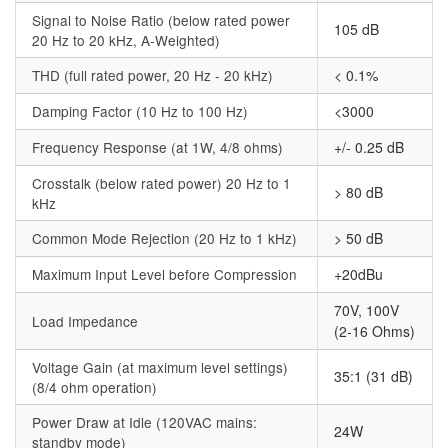
Signal to Noise Ratio (below rated power
105 dB
20 Hz to 20 kHz, A-Weighted)
THD (full rated power, 20 Hz - 20 kHz)
< 0.1%
Damping Factor (10 Hz to 100 Hz)
<3000
Frequency Response (at 1W, 4/8 ohms)
+/- 0.25 dB
Crosstalk (below rated power) 20 Hz to 1
> 80 dB
kHz
Common Mode Rejection (20 Hz to 1 kHz)
> 50 dB
Maximum Input Level before Compression
+20dBu
70V, 100V
Load Impedance
(2-16 Ohms)
Voltage Gain (at maximum level settings)
35:1 (31 dB)
(8/4 ohm operation)
Power Draw at Idle (120VAC mains:
24W
standby mode)