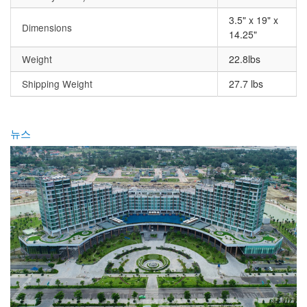
3.5" x 19" x
Dimensions
14.25"
Weight
22.8lbs
Shipping Weight
27.7 lbs
뉴스