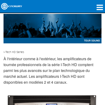
Produits
Applications
Audio en réseau
Où acheter
I-Tech HD Series
À l'intérieur comme à l'extérieur, les amplificateurs de
Études de cas
tournée professionnels de la série I-Tech HD comptent
Notre histoire
parmi les plus avancés sur le plan technologique du
marché actuel. Les amplificateurs I-Tech HD sont
Formation
disponibles en modèles 2 et 4 canaux.
Support