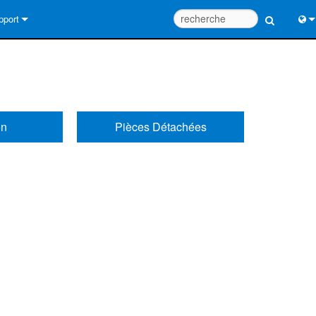
pport
us contacter
Engl
tre d’aide 24/7
中
tail Consultants
Port
on
Pièces Détachées
iciel
Fra
léchargements
日
rantie
한
egistrement du produit
Deu
rvice
tils de conception de système
Q