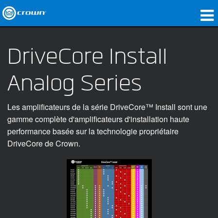
Produits
DriveCore Install
Applications
Analog Series
Audio en réseau
Où acheter
Les amplificateurs de la série DriveCore™ Install sont une
gamme complète d'amplificateurs d'installation haute
Études de cas
performance basée sur la technologie propriétaire
DriveCore de Crown.
Notre histoire
Formation
Support