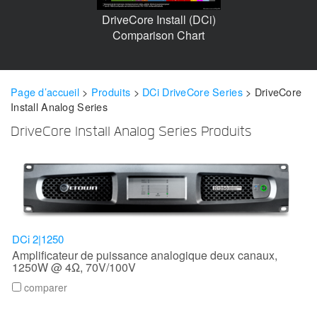
Langue/Région
DriveCore Install (DCi)
Comparison Chart
Page d’accueil
>
Produits
>
DCi DriveCore Series
>
DriveCore
Install Analog Series
DriveCore Install Analog Series Produits
DCi 2|1250
Amplificateur de puissance analogique deux canaux,
1250W @ 4Ω, 70V/100V
comparer