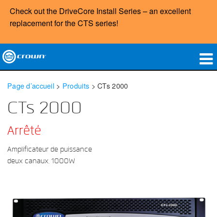
Check out the DriveCore Install Series – an excellent
replacement for the
CTS
series!
Produits
Page d’accueil
>
Produits
>
CTs 2000
Applications
CTs 2000
Audio en réseau
Arrêté
Où acheter
Amplificateur de puissance
deux canaux, 1000W
Études de cas
Notre histoire
Formation