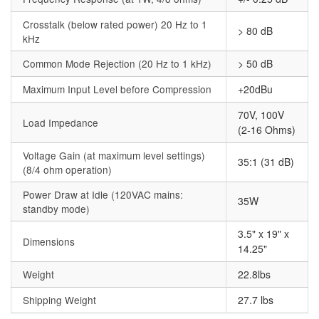
Crosstalk (below rated power) 20 Hz to 1
> 80 dB
kHz
Common Mode Rejection (20 Hz to 1 kHz)
> 50 dB
Maximum Input Level before Compression
+20dBu
70V, 100V
Load Impedance
(2-16 Ohms)
Voltage Gain (at maximum level settings)
35:1 (31 dB)
(8/4 ohm operation)
Power Draw at Idle (120VAC mains:
35W
standby mode)
3.5" x 19" x
Dimensions
14.25"
Weight
22.8lbs
Shipping Weight
27.7 lbs