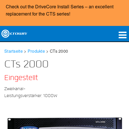
Check out the DriveCore Install Series – an excellent
replacement for the
CTS
series!
Produkte
Startseite
>
Produkte
>
CTs 2000
Anwendungen
CTs 2000
Netzwerk-Audio
Eingestellt
Wo zu kaufen
Zweikanal-
Leistungsverstärker, 1000W
Fallstudien
Unsere Geschichte
Schulungen