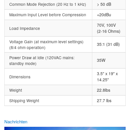
Common Mode Rejection (20 Hz to 1 kHz)
> 50 dB
Maximum Input Level before Compression
+20dBu
70V, 100V
Load Impedance
(2-16 Ohms)
Voltage Gain (at maximum level settings)
35:1 (31 dB)
(8/4 ohm operation)
Power Draw at Idle (120VAC mains:
35W
standby mode)
3.5" x 19" x
Dimensions
14.25"
Weight
22.8lbs
Shipping Weight
27.7 lbs
Nachrichten