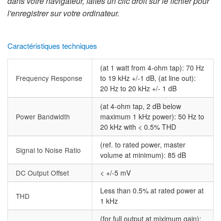
dans votre navigateur, faites un clic droit sur le fichier pour
l'enregistrer sur votre ordinateur.
Caractéristiques techniques
(at 1 watt from 4-ohm tap): 70 Hz
Frequency Response
to 19 kHz +/-1 dB, (at line out):
20 Hz to 20 kHz +/- 1 dB
(at 4-ohm tap, 2 dB below
Power Bandwidth
maximum 1 kHz power): 50 Hz to
20 kHz with < 0.5% THD
(ref. to rated power, master
Signal to Noise Ratio
volume at minimum): 85 dB
DC Output Offset
< +/-5 mV
Less than 0.5% at rated power at
THD
1 kHz
(for full output at miximum gain):