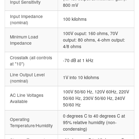
Input Sensitivity
800 mV
Input Impedance
100 kilohms
(nominal)
100V ouput: 160 ohms, 70V
Minimum Load
output: 80 ohms, 4-ohm output:
Impedance
4/8 ohms
Crosstalk (all controls
-70 dB at 1 kHz
at "10")
Line Output Level
1V into 10 kilohms
(nominal)
100V 50/60 Hz, 120V 60Hz, 220V
AC Line Voltages
50/60 Hz, 230V 50/60 Hz, 240V
Available
50/60 Hz
0 degrees C to 40 degrees C at
Operating
95% relative humidity (non-
Temperature/Humidity
condensing)