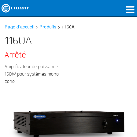
Produits
Page d’accueil
>
Produits
>
1160A
Applications
1160A
Audio en réseau
Arrêté
Où acheter
Amplificateur de puissance
160W pour systèmes mono-
Études de cas
zone
Notre histoire
Formation
Support