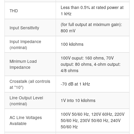
Less than 0.5% at rated power at
THD
1 kHz
(for full output at miximum gain):
Input Sensitivity
800 mV
Input Impedance
100 kilohms
(nominal)
100V ouput: 160 ohms, 70V
Minimum Load
output: 80 ohms, 4-ohm output:
Impedance
4/8 ohms
Crosstalk (all controls
-70 dB at 1 kHz
at "10")
Line Output Level
1V into 10 kilohms
(nominal)
100V 50/60 Hz, 120V 60Hz, 220V
AC Line Voltages
50/60 Hz, 230V 50/60 Hz, 240V
Available
50/60 Hz