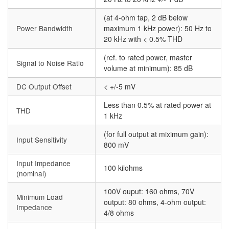
(at 4-ohm tap, 2 dB below
Power Bandwidth
maximum 1 kHz power): 50 Hz to
20 kHz with < 0.5% THD
(ref. to rated power, master
Signal to Noise Ratio
volume at minimum): 85 dB
DC Output Offset
< +/-5 mV
Less than 0.5% at rated power at
THD
1 kHz
(for full output at miximum gain):
Input Sensitivity
800 mV
Input Impedance
100 kilohms
(nominal)
100V ouput: 160 ohms, 70V
Minimum Load
output: 80 ohms, 4-ohm output:
Impedance
4/8 ohms