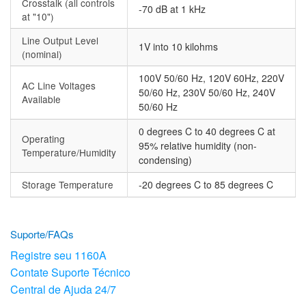
Crosstalk (all controls
-70 dB at 1 kHz
at "10")
Line Output Level
1V into 10 kilohms
(nominal)
100V 50/60 Hz, 120V 60Hz, 220V
AC Line Voltages
50/60 Hz, 230V 50/60 Hz, 240V
Available
50/60 Hz
0 degrees C to 40 degrees C at
Operating
95% relative humidity (non-
Temperature/Humidity
condensing)
Storage Temperature
-20 degrees C to 85 degrees C
Suporte/FAQs
Registre seu 1160A
Contate Suporte Técnico
Central de Ajuda 24/7