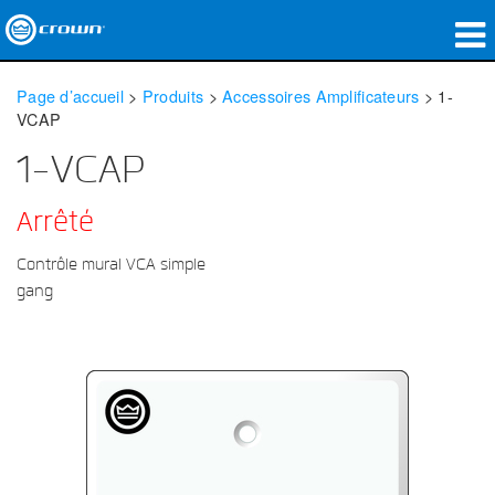
Produits
Page d’accueil
>
Produits
>
Accessoires Amplificateurs
>
1-
VCAP
Applications
1-VCAP
Audio en réseau
Arrêté
Où acheter
Contrôle mural VCA simple
Études de cas
gang
Notre histoire
Formation
Support