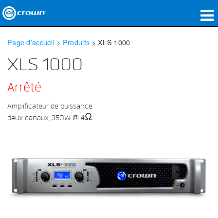
Produits
Page d’accueil
>
Produits
>
XLS 1000
Applications
XLS 1000
Audio en réseau
Arrêté
Où acheter
Amplificateur de puissance
deux canaux, 350W @ 4Ω
Études de cas
Notre histoire
Formation
Support