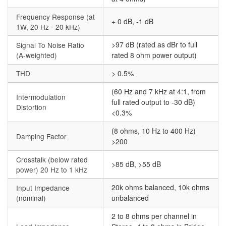
Frequency Response (at
+ 0 dB, -1 dB
1W, 20 Hz - 20 kHz)
>97 dB (rated as dBr to full
Signal To Noise Ratio
(A-weighted)
rated 8 ohm power output)
THD
> 0.5%
(60 Hz and 7 kHz at 4:1, from
Intermodulation
full rated output to -30 dB)
Distortion
<0.3%
(8 ohms, 10 Hz to 400 Hz)
Damping Factor
>200
Crosstalk (below rated
>85 dB, >55 dB
power) 20 Hz to 1 kHz
20k ohms balanced, 10k ohms
Input Impedance
(nominal)
unbalanced
2 to 8 ohms per channel in