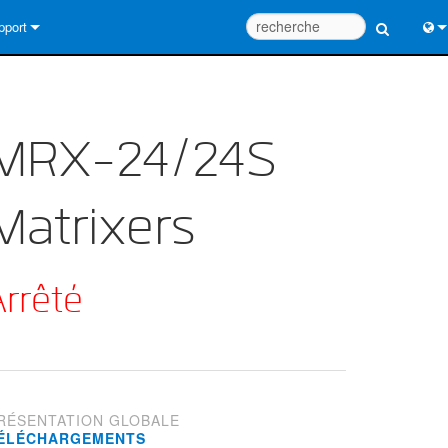
pport
us contacter
Engl
tre d’aide 24/7
中
MRX-24/24S
tail Consultants
Port
iciel
Fra
Matrixers
léchargements
日
rantie
한
Arrêté
egistrement du produit
Deu
rvice
tils de conception de système
RÉSENTATION GLOBALE
Q
ÉLÉCHARGEMENTS