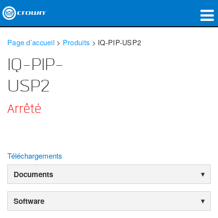
Produits
Page d’accueil
>
Produits
>
IQ-PIP-USP2
Applications
IQ-PIP-
Audio en réseau
USP2
Où acheter
Arrêté
Études de cas
Notre histoire
Téléchargements
Formation
Documents
Support
Software